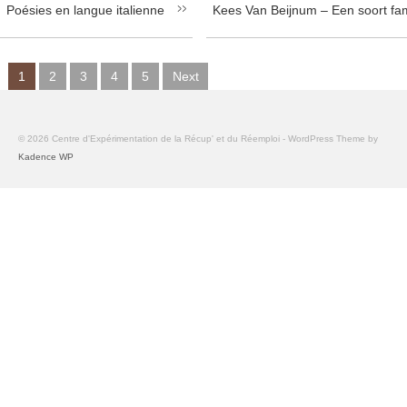
Poésies en langue italienne
Kees Van Beijnum – Een soort fam
1
2
3
4
5
Next
© 2026 Centre d'Expérimentation de la Récup' et du Réemploi - WordPress Theme by
Kadence WP