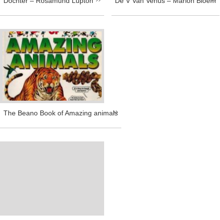
Dochter – Rosamund Lupton
De V Van Venus – Marion Bloem
The Beano Book of Amazing animals