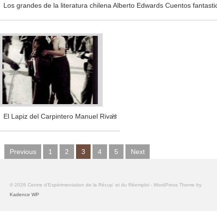
Los grandes de la literatura chilena Alberto Edwards Cuentos fantasti
El Lapiz del Carpintero Manuel Rivas
Previous
1
2
3
4
5
Next
© 2026 Centre d'Expérimentation de la Récup' et du Réemploi - WordPress Theme by
Kadence WP