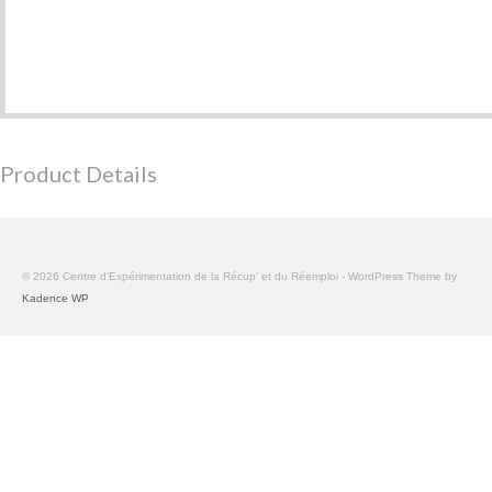
Product Details
© 2026 Centre d'Expérimentation de la Récup' et du Réemploi - WordPress Theme by
Kadence WP