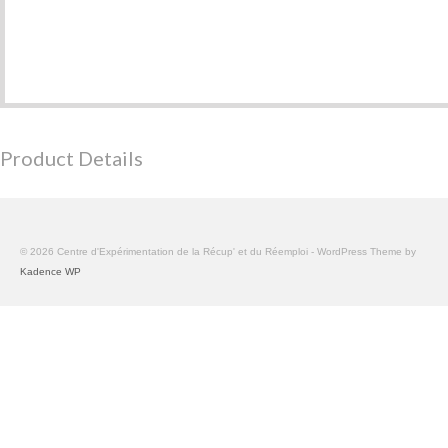
Product Details
© 2026 Centre d'Expérimentation de la Récup' et du Réemploi - WordPress Theme by
Kadence WP